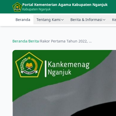
Langsung ke konten utama
Portal Kementerian Agama Kabupaten Nganjuk
Kabupaten Nganjuk
Beranda
Tentang Kami
Berita & Informasi
Ke
Beranda
/
Berita
/
Rakor Pertama Tahun 2022, Kakankemenag Ingatkan Kinerja Harus Dapat Dirasakan Masyarakat