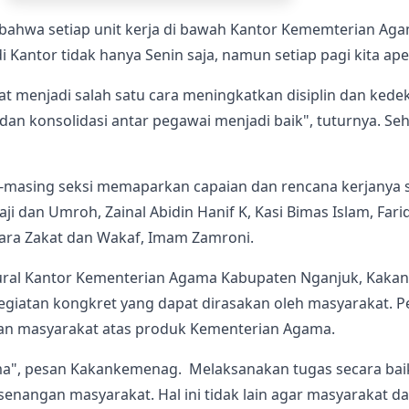
 bahwa setiap unit kerja di bawah Kantor Kememterian A
di Kantor tidak hanya Senin saja, namun setiap pagi kita ap
t menjadi salah satu cara meningkatkan disiplin dan kede
an konsolidasi antar pegawai menjadi baik", tuturnya. Seh
-masing seksi memaparkan capaian dan rencana kerjanya s
i dan Umroh, Zainal Abidin Hanif K, Kasi Bimas Islam, Fari
ara Zakat dan Wakaf, Imam Zamroni.
tural Kantor Kementerian Agama Kabupaten Nganjuk, Kaka
egiatan kongkret yang dapat dirasakan oleh masyarakat.
an masyarakat atas produk Kementerian Agama.
sama", pesan Kakankemenag. Melaksanakan tugas secara b
esenangan masyarakat. Hal ini tidak lain agar masyarakat