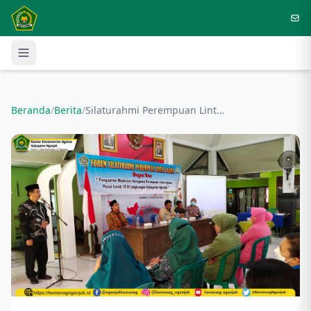
Langsung ke konten utama
Beranda
/
Berita
/
Silaturahmi Perempuan Lintas Agama Rawat Kerukunan Umat Beragama di Kabupaten Nganjuk