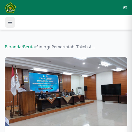
Langsung ke konten utama
Beranda
/
Berita
/
Sinergi Pemerintah–Tokoh Agama–Akademisi, Nganjuk Perkuat Moderasi Beragama di Era Post-Truth