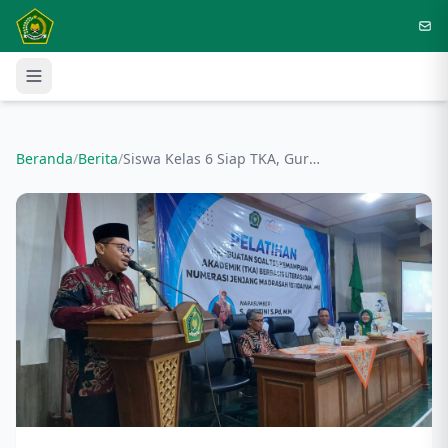
Langsung ke konten utama
Beranda
/
Berita
/
Siswa Kelas 6 Siap TKA, Guru MI Ikuti Pelatihan Pembuatan Soal untuk Tingkatkan Mutu Evaluasi