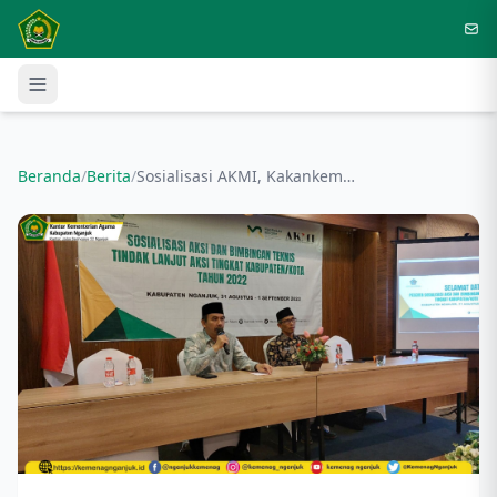
Langsung ke konten utama
Beranda
/
Berita
/
Sosialisasi AKMI, Kakankemenag Ingatkan Madrasah Sebagai Pencetak Generasi Moderat