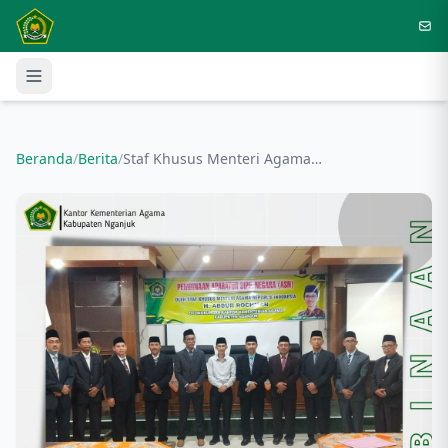
Langsung ke konten utama
Beranda
/
Berita
/
Staf Khusus Menteri Agama hadir dan beri Pembinaan Kepada ASN Kemenag Nganjuk