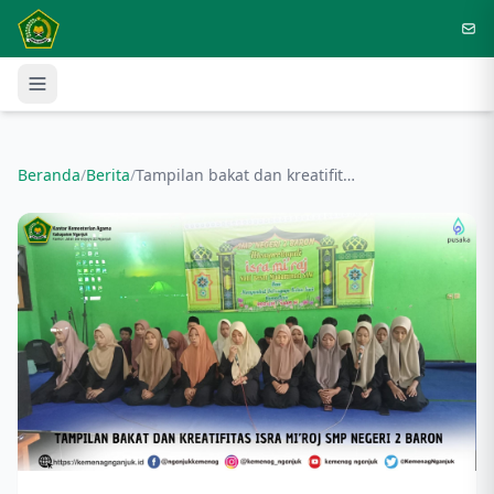
Langsung ke konten utama
Beranda
/
Berita
/
Tampilan bakat dan kreatifitas Isra Mi’roj SMP Negeri 2 Baron