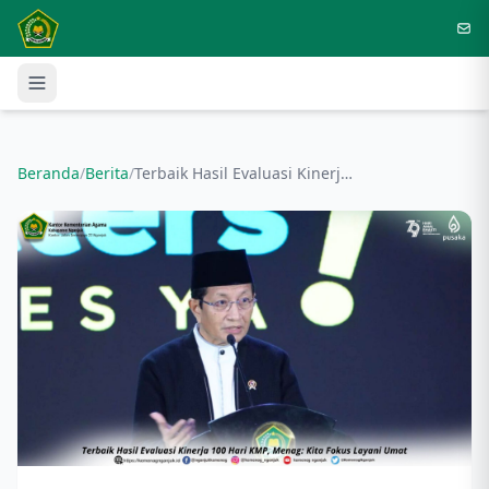
Langsung ke konten utama
Beranda
/
Berita
/
Terbaik Hasil Evaluasi Kinerja 100 Hari KMP, Menag, Kita Fokus Layani Umat