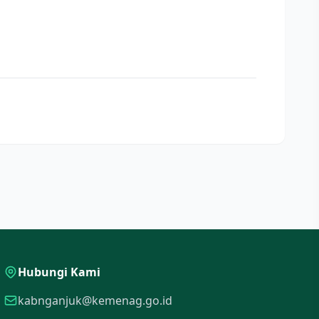
Hubungi Kami
kabnganjuk@kemenag.go.id