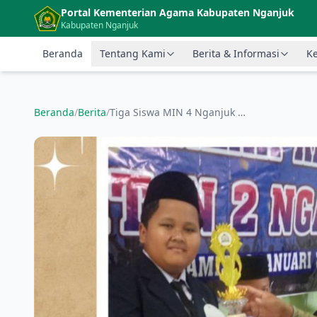
Langsung ke konten utama
Portal Kementerian Agama Kabupaten Nganjuk
Kabupaten Nganjuk
Beranda
Tentang Kami
Berita & Informasi
Ke
Beranda
/
Berita
/
Tiga Siswa MIN 4 Nganjuk Raih Prestasi pada Peringatan Harlah MTsN 2 Nganjuk ke-58