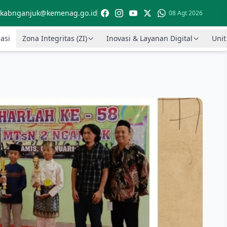
kabnganjuk@kemenag.go.id
08 Agt 2026
asi
Zona Integritas (ZI)
Inovasi & Layanan Digital
Unit