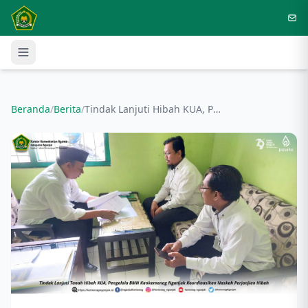
Langsung ke konten utama
Beranda
/
Berita
/
Tindak Lanjuti Hibah KUA, Pengelola BMN Kankemenag Nganjuk Koordinasikan Naskah Perjanjian Hibah