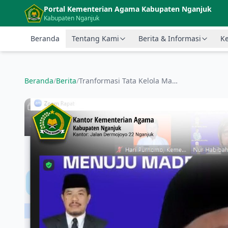
Langsung ke konten utama
Portal Kementerian Agama Kabupaten Nganjuk
Kabupaten Nganjuk
Beranda
Tentang Kami
Berita & Informasi
Ke
Beranda
/
Berita
/
Tranformasi Tata Kelola Madrasah Menuju Madrasah Mandiri Berprestasi