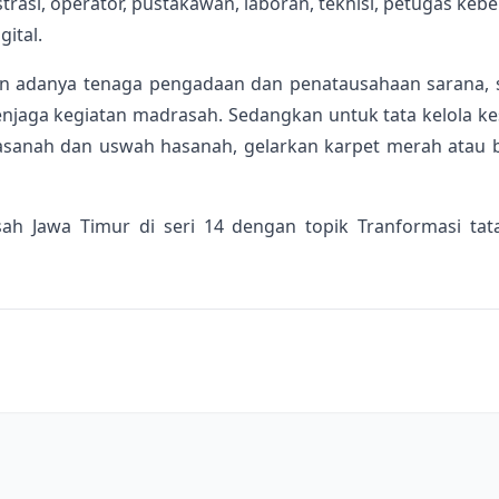
trasi, operator, pustakawan, laboran, teknisi, petugas k
ital.
an adanya tenaga pengadaan dan penatausahaan sarana, s
ga kegiatan madrasah. Sedangkan untuk tata kelola kesi
sanah dan uswah hasanah, gelarkan karpet merah atau ber
ah Jawa Timur di seri 14 dengan topik Tranformasi ta