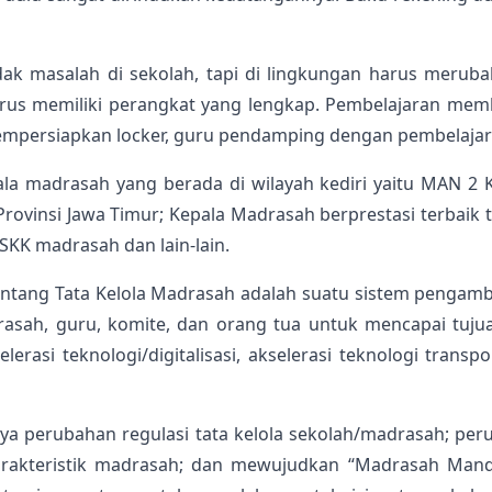
ak masalah di sekolah, tapi di lingkungan harus merubah 
rus memiliki perangkat yang lengkap. Pembelajaran mem
ersiapkan locker, guru pendamping dengan pembelajara
ala madrasah yang berada di wilayah kediri yaitu MAN 2 K
 Provinsi Jawa Timur; Kepala Madrasah berprestasi terbaik t
KK madrasah dan lain-lain.
tang Tata Kelola Madrasah adalah suatu sistem pengambi
asah, guru, komite, dan orang tua untuk mencapai tuju
rasi teknologi/digitalisasi, akselerasi teknologi transpor
nya perubahan regulasi tata kelola sekolah/madrasah; per
karakteristik madrasah; dan mewujudkan “Madrasah Mandi