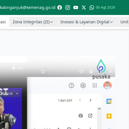
kabnganjuk@kemenag.go.id
06 Agt 2026
asi
Zona Integritas (ZI)
Inovasi & Layanan Digital
Unit