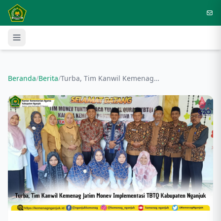
Langsung ke konten utama
Beranda
/
Berita
/
Turba, Tim Kanwil Kemenag Jatim Monev Implementasi TBTQ Kabupaten Nganjuk