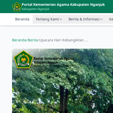
Langsung ke konten utama
Portal Kementerian Agama Kabupaten Nganjuk
Kabupaten Nganjuk
Beranda
Tentang Kami
Berita & Informasi
Ke
Beranda
/
Berita
/
Upacara Hari Kebangkitan Nasional ke 117 Tahun 2025 di MTsN 10 Nganjuk