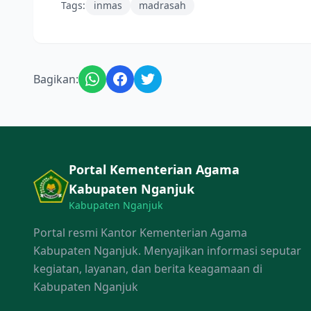
Tags:
inmas
madrasah
Bagikan:
Portal Kementerian Agama
Kabupaten Nganjuk
Kabupaten Nganjuk
Portal resmi Kantor Kementerian Agama
Kabupaten Nganjuk. Menyajikan informasi seputar
kegiatan, layanan, dan berita keagamaan di
Kabupaten Nganjuk