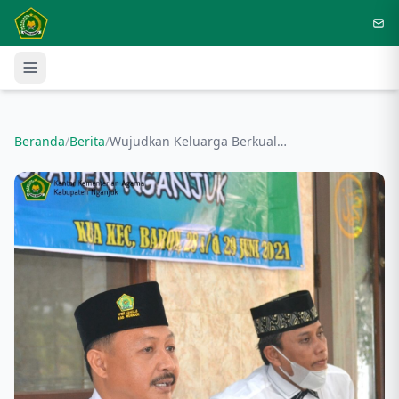
Langsung ke konten utama
Beranda
/
Berita
/
Wujudkan Keluarga Berkualitas, Kemenag Adakan Bimwin Calon Pengantin