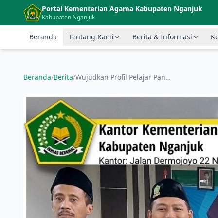
Langsung ke konten utama
Portal Kementerian Agama Kabupaten Nganjuk
Kabupaten Nganjuk
Beranda
Tentang Kami
Berita & Informasi
Ke
Beranda
/
Berita
/
Wujudkan Profil Pelajar Pancasila, Guru PAI Gelar Workshop Implementasi Kurikulum Merdeka Belajar