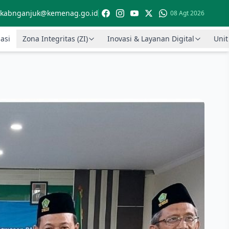
kabnganjuk@kemenag.go.id
08 Agt 2026
asi
Zona Integritas (ZI)
Inovasi & Layanan Digital
Unit